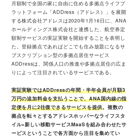
月額制で全国の家に自由に住める多拠点ライフプ
ラットフォーム「ADDress（アドレス）」を展開
する株式会社アドレスは2020年1月16日に、ANA
ホールディングス株式会社と連携した、航空券定
額制サービスの実証実験を開始することを表明し
た。登録拠点であればどこでも住み放題になるサ
ブスクリプション型の多拠点居住サービス
ADDressは、関係人口の推進や多拠点居住の広ま
りによって注目されているサービスである。
実証実験ではADDressの年間・半年会員が月額3
万円の追加料金を支払うことで、ANA国内線の指
定便を月に2往復できるサービスを提供
。複数の
拠点を転々とするアドレスホッパーなライフスタ
イル×新しい移動サービスMaaSを組み合わせたサ
ービスということで各方面から注目を集めてい