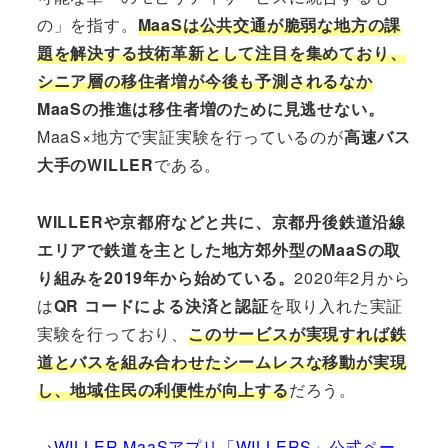
の」を指す。
MaaSは公共交通が脆弱な地方の課
題を解決する技術革新として注目を集めており、
シニア層の移住者増が今後も予測されるなか
MaaSの推進は移住者増のために見逃せない。
MaaS×地方で実証実験を行っているのが
高速バス
大手のWILLER
である。
WILLERや京都府などと共に、京都丹後鉄道沿線
エリアで鉄道を主とした地方郊外型のMaaSの取
り組みを2019年から始めている。
2020年2月から
は
QR コードによる決済と認証
を取り入れた実証
実験を行っており、
このサービスが実現すれば鉄
道とバスを組み合わせたシームレスな移動が実現
し、地域住民の利便性が向上する
だろう。
→WILLER MaaSアプリ「WILLERS」公式ペー