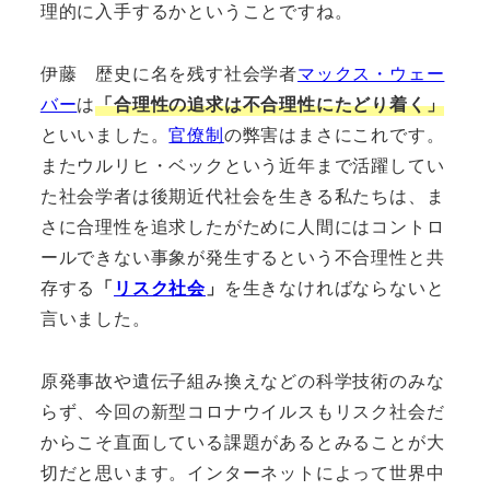
理的に入手するかということですね。
伊藤 歴史に名を残す社会学者
マックス・ウェー
バー
は
「合理性の追求は不合理性にたどり着く」
といいました。
官僚制
の弊害はまさにこれです。
またウルリヒ・ベックという近年まで活躍してい
た社会学者は後期近代社会を生きる私たちは、ま
さに合理性を追求したがために人間にはコントロ
ールできない事象が発生するという不合理性と共
存する
「
リスク社会
」
を生きなければならないと
言いました。
原発事故や遺伝子組み換えなどの科学技術のみな
らず、今回の新型コロナウイルスもリスク社会だ
からこそ直面している課題があるとみることが大
切だと思います。インターネットによって世界中