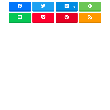
者
-
-
0
-