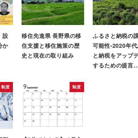
、設
移住先進県 長野県の移
ふるさと納税の
分か
住支援と移住施策の歴
可能性-2020年
史と現在の取り組み
と納税をアップ
するための提言
制度
制度