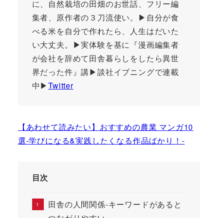
に、自然栽培の田畑のお世話、フリー編
集者、原作者の３刀流使い。▶︎自分が食
べる米を自分で作れたら、人生はだいた
い大丈夫。▶︎実体験を基に『漫画編集者
が会社を辞めて田舎暮らしをしたら異世
界だった件』講▶談社イブニングで連載
中▶
Twitter
【あわせて読みたい】おすすめの農業 マンガ10
選-学びになる&実践したくなる作品ばかり！-
目次
田舎の人間関係-キーワードがあると
つながりやすい–